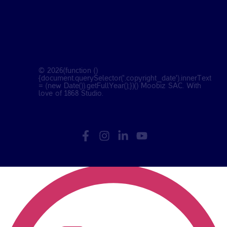
©
2026
(function ()
{document.querySelector('.copyright_date').innerText
= (new Date()).getFullYear();})() Moobiz SAC. With
love of
1868 Studio
.