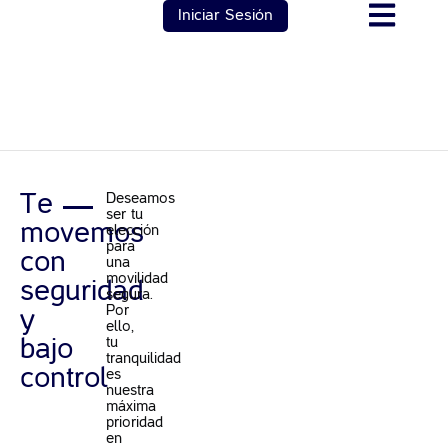
Iniciar Sesión
Te
Deseamos
ser tu
movemos
elección
para
con
una
movilidad
seguridad
segura.
Por
y
ello,
tu
bajo
tranquilidad
control
es
nuestra
máxima
prioridad
en