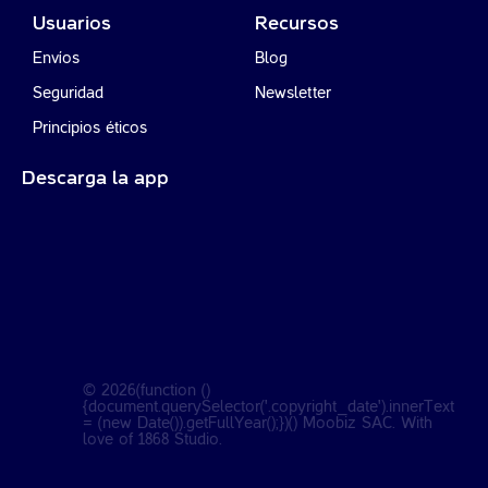
Usuarios
Recursos
Envíos
Blog
Seguridad
Newsletter
Principios éticos
Descarga la app
©
2026
(function ()
{document.querySelector('.copyright_date').innerText
= (new Date()).getFullYear();})() Moobiz SAC. With
love of
1868 Studio
.