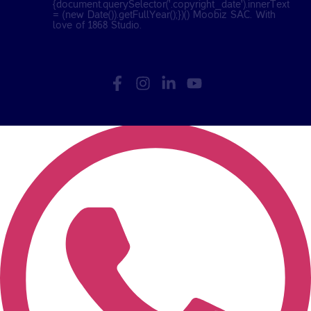
{document.querySelector('.copyright_date').innerText
= (new Date()).getFullYear();})() Moobiz SAC. With
love of
1868 Studio
.