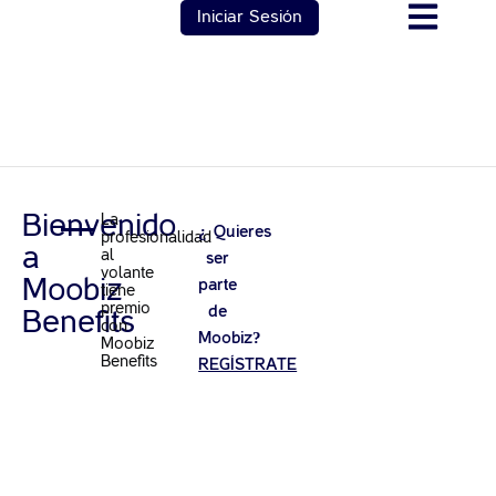
Iniciar Sesión
Bienvenido
La
¿
¿Quieres
profesionalidad
a
al
ser
volante
Moobiz
parte
tiene
premio
de
Benefits
con
?
Moobiz
Moobiz
Benefits
REGÍSTRATE