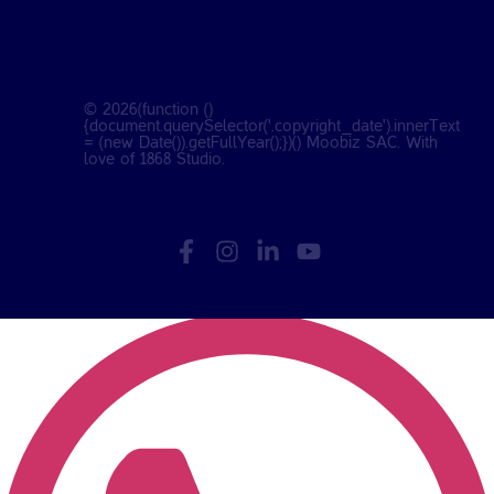
©
2026
(function ()
{document.querySelector('.copyright_date').innerText
= (new Date()).getFullYear();})() Moobiz SAC. With
love of
1868 Studio
.