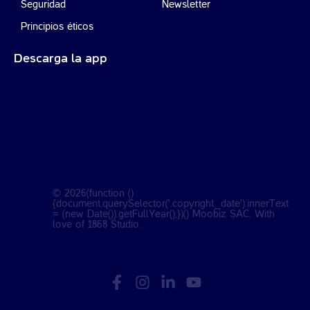
Seguridad
Newsletter
Principios éticos
Descarga la app
©
2026
(function ()
{document.querySelector('.copyright_date').innerText
= (new Date()).getFullYear();})() Moobiz SAC. With
love of
1868 Studio
.