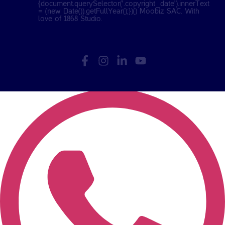
{document.querySelector('.copyright_date').innerText
= (new Date()).getFullYear();})() Moobiz SAC. With
love of
1868 Studio
.