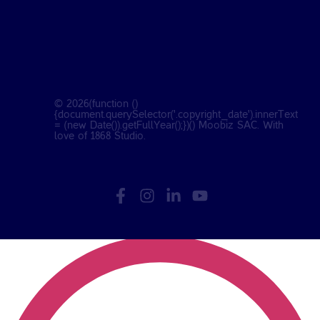
©
2026
(function ()
{document.querySelector('.copyright_date').innerText
= (new Date()).getFullYear();})() Moobiz SAC. With
love of
1868 Studio
.